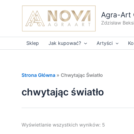
Przejdź
do
Agra-Art 
treści
Zdzisław Beks
Sklep
Jak kupować?
Artyści
Ko
Strona Główna
»
Chwytając Światło
chwytając światło
Wyświetlanie wszystkich wyników: 5