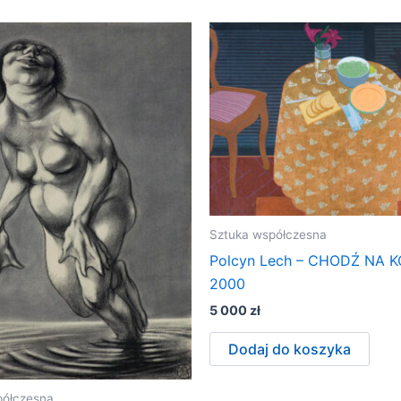
Sztuka współczesna
Polcyn Lech – CHODŹ NA 
2000
5 000
zł
Dodaj do koszyka
półczesna