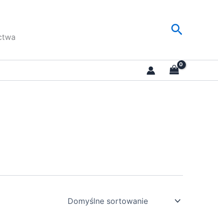
Szukaj
ctwa