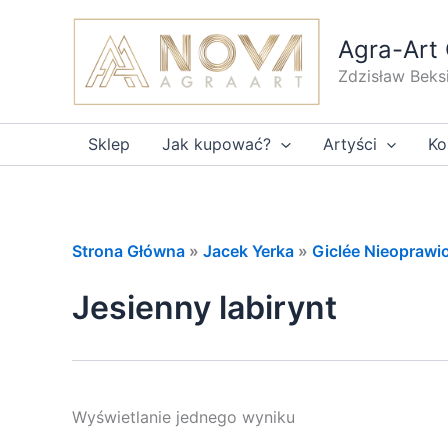
Przejdź
do
Agra-Art 
treści
Zdzisław Beks
Sklep
Jak kupować?
Artyści
Ko
Strona Główna
»
Jacek Yerka
»
Giclée Nieoprawio
Jesienny labirynt
Wyświetlanie jednego wyniku