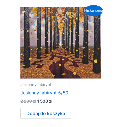
Niska cena
Jesienny labirynt
Jesienny labirynt 5/50
Pierwotna
Aktualna
2 200
zł
1 500
zł
cena
cena
wynosiła:
wynosi:
Dodaj do koszyka
2
1
200 zł.
500 zł.