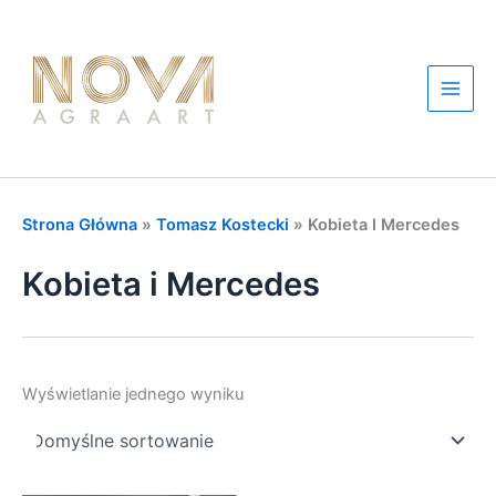
Przejdź
do
treści
Main
Men
Strona Główna
»
Tomasz Kostecki
»
Kobieta I Mercedes
Kobieta i Mercedes
Wyświetlanie jednego wyniku