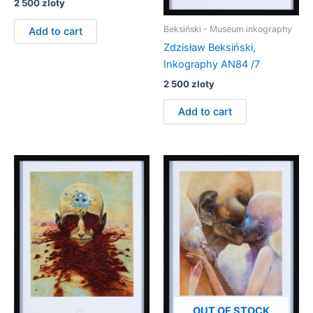
2 500
zloty
Beksiński - Museum inkography
Add to cart
Zdzisław Beksiński,
Inkography AN84 /7
2 500
zloty
Add to cart
OUT OF STOCK