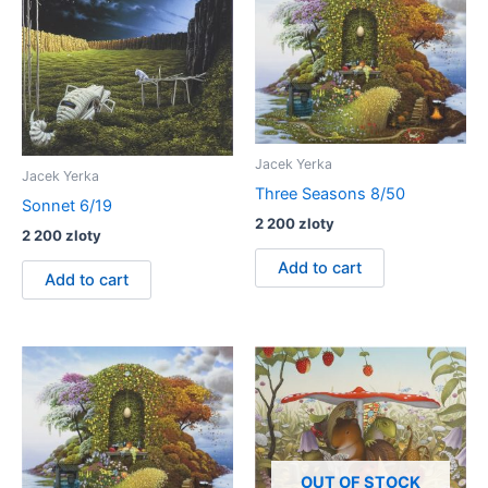
Jacek Yerka
Jacek Yerka
Three Seasons 8/50
Sonnet 6/19
2 200
zloty
2 200
zloty
Add to cart
Add to cart
OUT OF STOCK