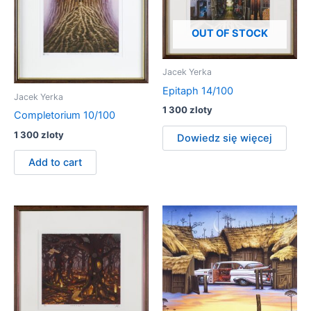
OUT OF STOCK
Jacek Yerka
Epitaph 14/100
Jacek Yerka
1 300
zloty
Completorium 10/100
1 300
zloty
Dowiedz się więcej
Add to cart