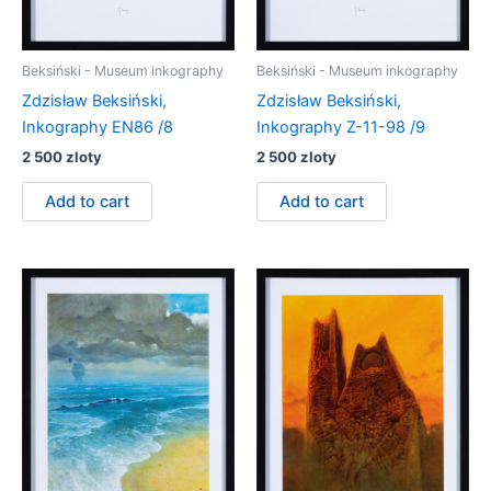
Beksiński - Museum inkography
Beksiński - Museum inkography
Zdzisław Beksiński,
Zdzisław Beksiński,
Inkography EN86 /8
Inkography Z-11-98 /9
2 500
zloty
2 500
zloty
Add to cart
Add to cart