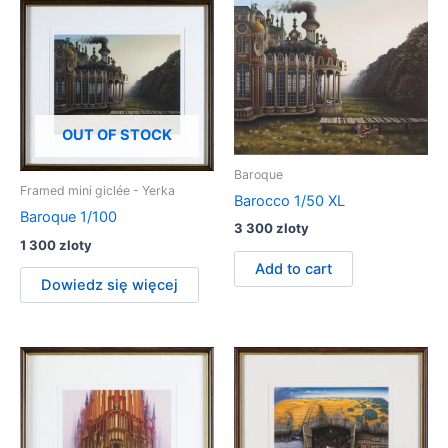
OUT OF STOCK
Baroque
Framed mini giclée - Yerka
Barocco 1/50 XL
Baroque 1/100
3 300
zloty
1 300
zloty
Add to cart
Dowiedz się więcej