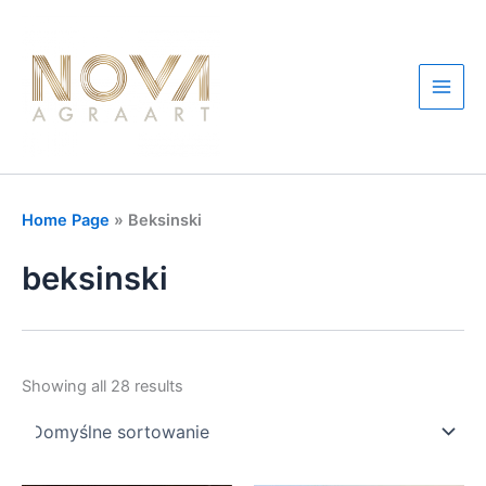
Skip
to
content
Main
Men
Home Page
»
Beksinski
beksinski
Showing all 28 results