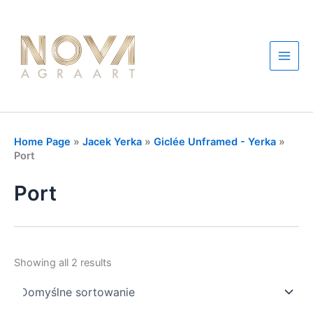
Skip
to
content
Main
Men
Home Page
»
Jacek Yerka
»
Giclée Unframed - Yerka
»
Port
Port
Showing all 2 results